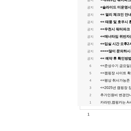
<<2026년 워터파
공지
<슬라이드 미운영시
공지
<< 얼리 체크인 안내
공지
<< 태풍 및 호우시 
공지
<<우천시 워터파크
공지
<<매너타임 위반자
공지
<<입실 시간 오후2
공지
<<<<많이 문의하시는
공지
<< 예약 후 확인방법
공지
<<준성수기 금요일
6
<<캠핑장 사이트 
5
<<평상 취사가능존 
4
<<2025년 캠핑장
3
추가인원비 변경안
2
카라반,캠핑카는 A
1
1