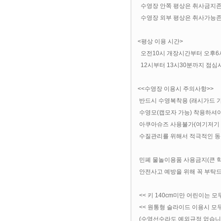
수영장 안쪽 평상은 취사금지
수영장 외부 평상은 취사가능존
<평상 이용 시간>
오전10시 개장시간부터 오후6
12시부터 13시30분까지 점심
<<수영장 이용시 주의사항>>
반드시 수영복착용 (래시가드 가
수영모(캡모자 가능) 착용하셔야
아쿠아슈즈 사용불가(여기저기 
수질관리를 위해서 적극적인 동
민폐 물놀이용품 사용금지(큰 학
안전사고 예방을 위해 꼭 부탁
<< 키 140cm미만 어린이는 모
<< 원통형 슬라이드 이용시 모두
(수영선수라도 예외규정 없습니다