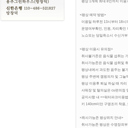
평상 1개에 최대 8인까지 이용
<평상 예약 방법>
이용일 하루전 13시부터 18시까
운영여부확인, 인원, 자리확인 
노쇼또는 당일취소시 수신거부
<평상 이용시 유의점>
취사불가존은 음식물 섭취는 가
취사가능존은 음식물 섭취및 취사
평상내에서 과도한 음주는 불
평상 주변에 캠핑의자 및 그늘막
평상 이용후 퇴실 하실 때 자리
샤워장 및 탈의실은 cu편의점 
공지사항 내 <<워터파크이용법>
키 140cm미만 구명조끼 착용,
<취사가능존 평상위치 안내>
취사가능존 평상은 수영장외부 